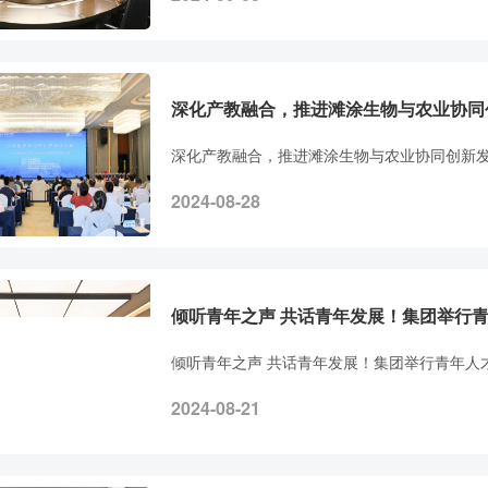
深化产教融合，推进滩涂生物与农业协同
深化产教融合，推进滩涂生物与农业协同创新
2024-08-28
倾听青年之声 共话青年发展！集团举行
倾听青年之声 共话青年发展！集团举行青年人
2024-08-21