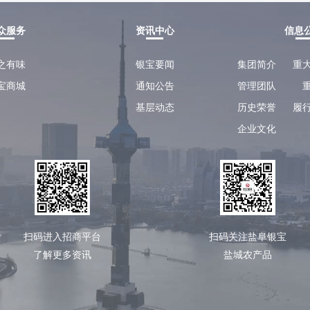
众服务
资讯中心
信息
之有味
银宝要闻
集团简介
重
宝商城
通知公告
管理团队
基层动态
历史荣誉
履
企业文化
扫码进入招商平台
扫码关注盐阜银宝
了解更多资讯
盐城农产品