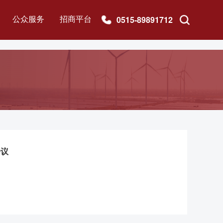
公众服务
招商平台
0515-89891712
盐之有味
银宝商城
会议