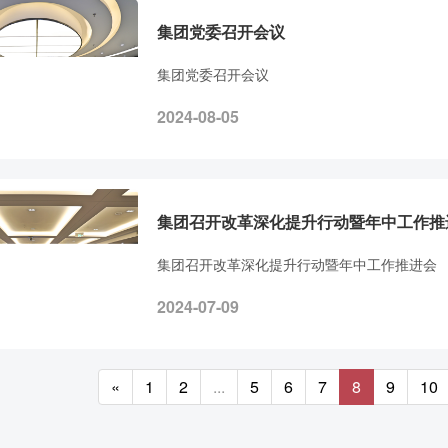
集团党委召开会议
集团党委召开会议
2024-08-05
集团召开改革深化提升行动暨年中工作推
集团召开改革深化提升行动暨年中工作推进会
2024-07-09
«
1
2
...
5
6
7
8
9
10