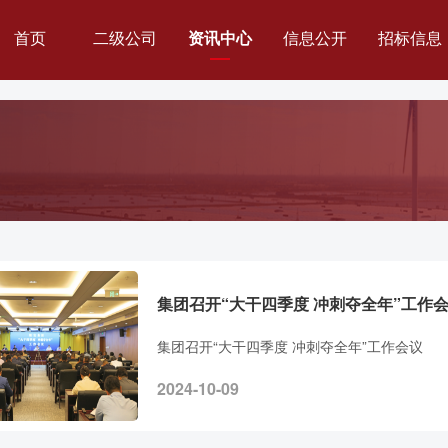
首页
二级公司
资讯中心
信息公开
招标信息
银宝要闻
集团简介
招标公告
通知公告
公司治理
中标公告
基层动态
组织架构
管理团队
集团召开“大干四季度 冲刺夺全年”工作
历史荣誉
集团召开“大干四季度 冲刺夺全年”工作会议
企业文化
2024-10-09
重大经营管理事项