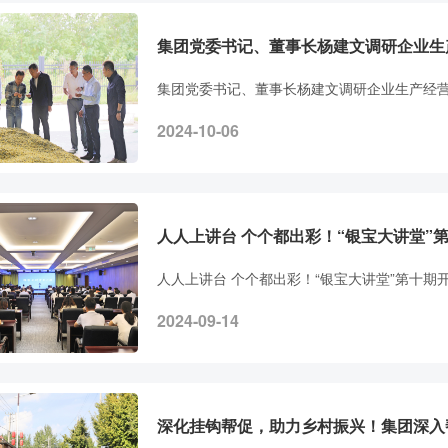
重要人事变动
集团党委书记、董事长杨建文调研企业生
集团党委书记、董事长杨建文调研企业生产经
履行社会责任情况
2024-10-06
大事记
人人上讲台 个个都出彩！“银宝大讲堂”
人人上讲台 个个都出彩！“银宝大讲堂”第十期
2024-09-14
深化挂钩帮促，助力乡村振兴！集团深入