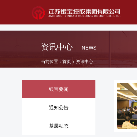
首页
二级公司
资讯中心
NEWS
农
水
当前位置：
首页
>
资讯中心
集
团
公
司
银宝要闻
农
业
通知公告
发
展
公
基层动态
司