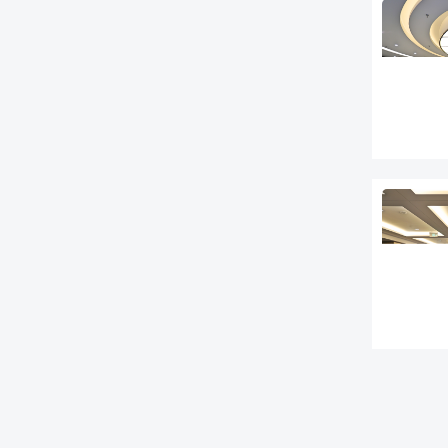
公
司
治
理
组
织
架
构
管
理
团
队
历
史
荣
誉
企
业
文