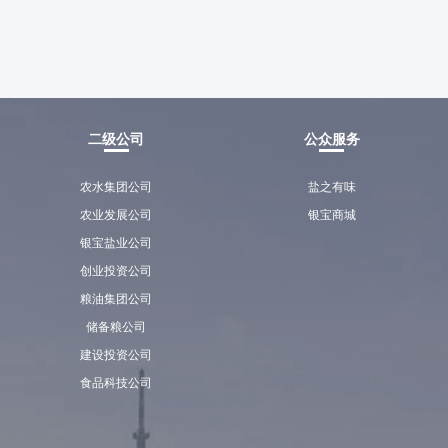
二级公司
公众服务
农水集团公司
盐之有味
农业发展公司
银宝商城
银宝盐业公司
创业投资公司
粮油集团公司
储备粮公司
建设投资公司
食品科技公司