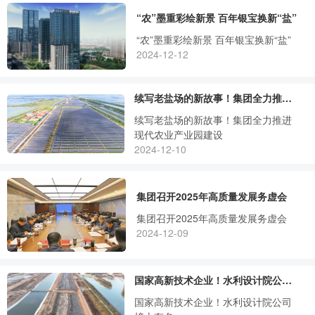
“农”墨重彩绘新景 百年银宝换新“盐”
“农”墨重彩绘新景 百年银宝换新“盐”
2024-12-12
续写老盐场的新故事！集团全力推进现代农业产业园建设
续写老盐场的新故事！集团全力推进
现代农业产业园建设
2024-12-10
集团召开2025年高质量发展务虚会
集团召开2025年高质量发展务虚会
2024-12-09
国家高新技术企业！水利设计院公司榜上有名
国家高新技术企业！水利设计院公司