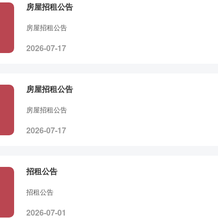
房屋招租公告
重要人事变动
房屋招租公告
履行社会责任情况
2026-07-17
大事记
房屋招租公告
房屋招租公告
2026-07-17
招租公告
招租公告
2026-07-01