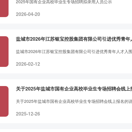
2025年国有企业高校毕业生专场招聘拟录用人员公示
2026-04-20
盐城市2026年江苏银宝控股集团有限公司引进优秀青
盐城市2026年江苏银宝控股集团有限公司引进优秀青年人才入
2026-02-12
关于2025年盐城市国有企业高校毕业生专场招聘会线上
关于2025年盐城市国有企业高校毕业生专场招聘会线上报名的
2025-12-26