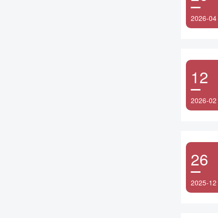
银
宝
2026-04
要
闻
通
知
12
公
告
基
2026-02
层
动
态
26
信息公开
集
2025-12
团
简
介