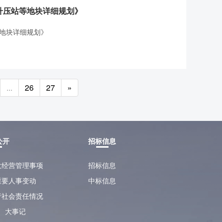
升压站等地块详细规划》
地块详细规划》
...
26
27
»
公开
招标信息
大经营管理事项
招标信息
重要人事变动
中标信息
行社会责任情况
大事记