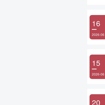
备
粮
公
16
司
建
设
2026-06
投
资
公
司
15
食
品
科
2026-06
技
公
司
20
资讯中心