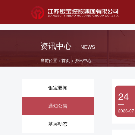
首页
二级公司
资讯中心
NEWS
农
水
当前位置：
首页
>
资讯中心
集
团
公
司
银宝要闻
24
农
业
通知公告
发
2026-07
展
公
基层动态
司