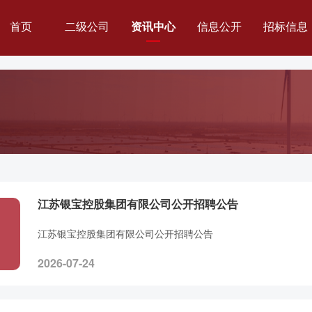
首页
二级公司
资讯中心
信息公开
招标信息
银宝要闻
集团简介
招标公告
通知公告
公司治理
中标公告
基层动态
组织架构
管理团队
江苏银宝控股集团有限公司公开招聘公告
历史荣誉
江苏银宝控股集团有限公司公开招聘公告
2026-07-24
企业文化
重大经营管理事项