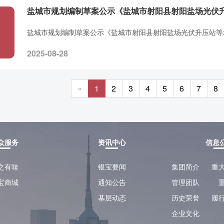
盐城市规划编制草案公示《盐城市射阳县射阳盐场光伏
盐城市规划编制草案公示《盐城市射阳县射阳盐场光伏升压站等
2025-08-28
«
1
2
3
4
5
6
7
8
众服务
资讯中心
信息
之有味
银宝要闻
集团简介
重
宝商城
通知公告
管理团队
基层动态
历史荣誉
履
企业文化