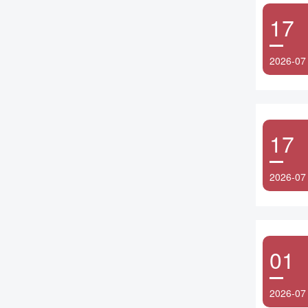
银
17
宝
盐
业
2026-07
公
司
创
业
17
投
资
公
2026-07
司
粮
油
集
01
团
公
司
2026-07
储