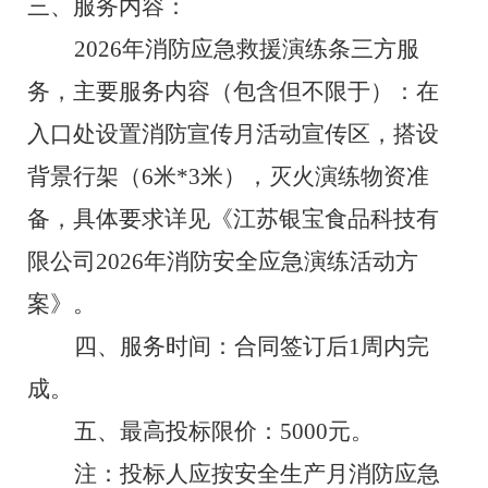
三、服务内容：
202
6
年
消防应急救援演练
条三方服
务，主要服务内容
（包含但不限于）
：
在
入口处设置消防宣传月活动宣传区，搭设
背景行架（
6
米
*3
米），灭火演练物资准
备
，
具体要求详见《
江苏银宝食品科技
有
限公司
2026
年消防安全应急演练活动方
案
》。
四、服务时间：
合同签订后
1
周内完
成
。
五、最高投标限价
：
5000
元。
注：
投标人应按
安全生产月消防应急