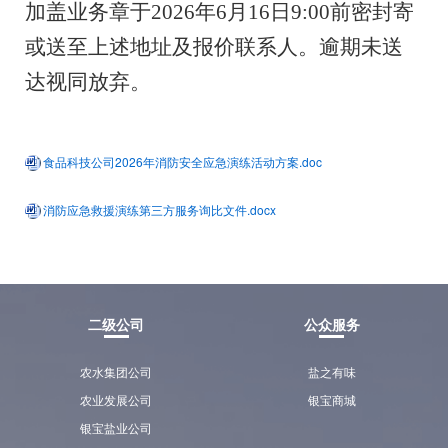
加
盖
业务
章于
202
6
年
6
月
16
日
9
:
00
前
密封寄
或送至上述地址及报价联系人。
逾期未送
达视同放弃
。
食品科技公司2026年消防安全应急演练活动方案.doc
消防应急救援演练第三方服务询比文件.docx
二级公司
公众服务
农水集团公司
盐之有味
农业发展公司
银宝商城
银宝盐业公司