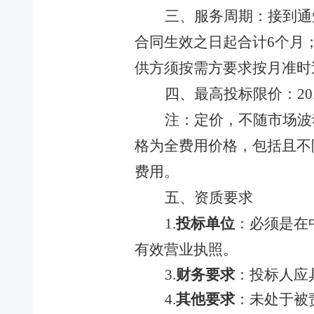
银
三
、服务周期：
接到通
宝
盐
合同生效之日起
合计
6
个月
业
供方须按需方要求按月准时
公
司
四
、最高投标限价
：
20
创
注：
定价，不随市场波
业
投
格为全费用价格，包括且不
资
费用。
公
司
五
、
资质
要求
粮
1.
投标单位
：
必须是在
油
集
有效营业执照
。
团
3.
财务要求
：
投标人应
公
司
4.
其他要求
：
未处于被
储