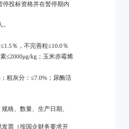
暂停投标资格并在暂停期内
人
。
质
≤1.5
％，不完善粒
≤10.0
％
毒素
≤2000μg/kg
；玉米赤霉烯
%
；粗灰分：
≤7.0%
；尿酶活
、规格、数量、生产日期、
税发票（按国企财务要求开