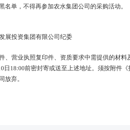
黑名单，不得再参加
农水集团公司
的采购活动。
发展投资集团
有限
公司纪委
件
、
营业执照复印件
、资质要求
中
需提供的材料
10
日
18:
00
前
密封寄或送至上述地址。
须按附件《
同放弃
。