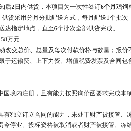
知后
2
日
内供货
，
本项目为一次性
签
订
6
个月
鸡饲
重要人事变动
；供货采用分月分批配送方式，每月配送
1
个批次
履行社会责任情况
送达指定地点，直至
6
个批次全部供货完成。
.58
万元
大事记
动改变总价、总量及每次付款价格与数量；报价
限于运输费、上下力资、增值税费发票及合同包
中国境内注册，且有能力按照询价函要求完成本
具有独立订立合同的能力，未处于财产被接管、
责令停业、投标资格被取消或者财产被接管、冻