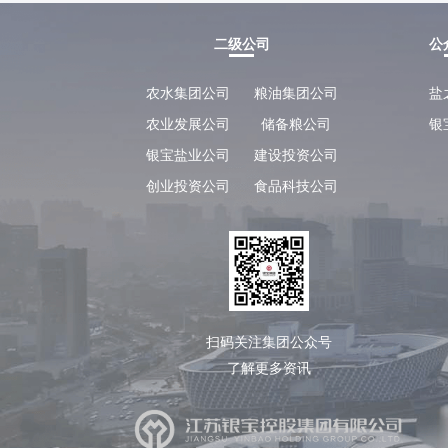
化
重
二级公司
公
大
经
农水集团公司
粮油集团公司
盐
营
农业发展公司
储备粮公司
银
管
银宝盐业公司
建设投资公司
理
事
创业投资公司
食品科技公司
项
重
要
人
事
变
扫码关注集团公众号
动
了解更多资讯
履
行
社
会