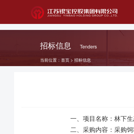
首页
二级公司
招标信息
Tenders
农
水
当前位置：
首页
>
招标信息
集
团
公
司
农
业
发
展
一、
项目名
称
：
林下生
公
司
二、采购
内容
：
采购饲