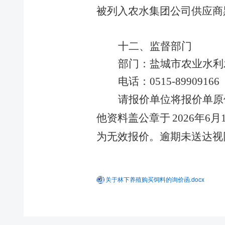
公
被列入
农水集团公司
供应商
司
治
理
十
二
、监督部门
组
部门：
盐城市农业水利
织
架
电话：
0515-
89909166
构
请报价单位将报价单原
管
理
他资料盖公章于
202
6
年
6
月
团
队
为无效报价。
逾期未送达视
历
史
荣
关于林下养殖购买饲料的询价函.docx
誉
企
业
文