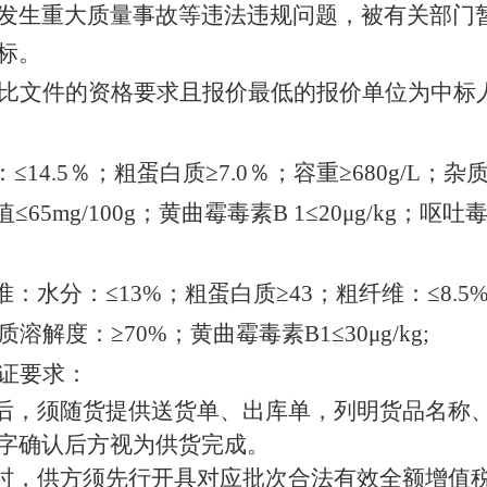
发生重大质量事故等违法违规问题，被有关部门
标。
比文件
的资格要求且
报价最低的报价单位为中标
：
≤14.5
％；粗蛋白质
≥7.0
％；容重
≥680g/L
；杂
值
≤65mg/100g
；黄曲霉毒素
B 1≤20μg/kg
；呕吐
准：水分：
≤13%
；粗蛋白质
≥43
；粗纤维：
≤8.5
质溶解度：
≥70%
；黄曲霉毒素
B1≤30μg/kg
;
证要求：
后，须随货提供送货单、出库单，列明货品名称
字确认后方视为供货完成。
时，供方须先行开具对应批次合法有效全额增值