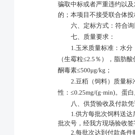
骗取中标或者严重违约以及
备
粮
的；本项目不接受联合体投
公
六
、
定标方式：
符合
询
司
建
七、质量要求：
设
1.
玉米质量标准：水分
投
资
（生霉粒
≤2.5
％），脂肪酸
公
酮毒素
≤500μg/kg
；
司
食
2.
豆粨（饲料）质量标
品
科
性：
≤0.25mg/(g·min)
。蛋白
技
八、供货验收及付款凭
公
司
1.
供方每批次饲料送达
批次号，经我方现场验收签
资讯中心
2.
每批次达到付款条件