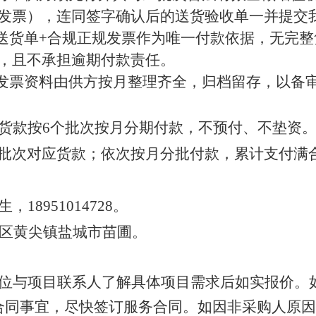
发票），连同签字确认后的送货验收单一并提交
送货单
+
合规正规发票作为唯一付款依据，无完整
，且不承担逾期付款责任。
发票资料由供方按月整理齐全，归档留存，以备
货款按
6
个批次按月分期付款，不预付、不垫资
批次对应货款；依次按月分批付款，累计支付满
生，
18951014728
。
区黄尖镇盐城市苗圃
。
位与项目联系人了解具体项目需求后
如实
报价。
合同事宜，尽快签订服务合同。如因非采购人原因