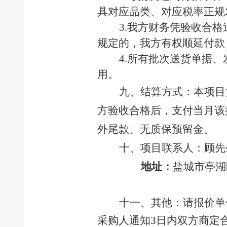
银
具对应品类、对应税率正规
宝
3.
我方财务凭验收合格
要
闻
规定的，我方有权顺延付款
通
4.
所有批次送货单据、
知
用。
公
告
九
、结算方式：
本项目
基
方验收合格后，支付当月该
层
动
外尾款、无质保预留金。
态
十
、
项目
联系人：
顾
先
信息公开
地址：
盐城市亭湖
集
团
十一
、其他：
请报价单
简
介
采购人通知
3
日内双方商定