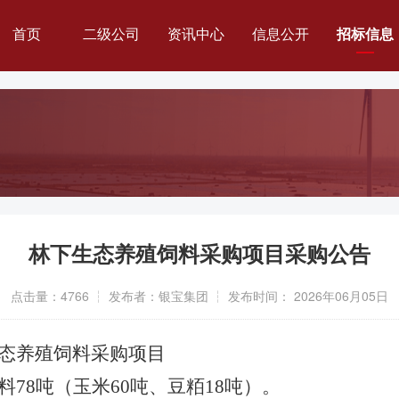
首页
二级公司
资讯中心
信息公开
招标信息
银宝要闻
集团简介
招标公告
通知公告
公司治理
中标公告
基层动态
组织架构
管理团队
林下生态养殖饲料采购项目采购公告
历史荣誉
点击量：4766 ┆ 发布者：银宝集团 ┆ 发布时间： 2026年06月05日
企业文化
态养殖饲料采购项目
料
78
吨（玉米
60
吨、豆粨
18
吨）
重大经营管理事项
。