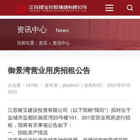
首页
资讯中心
News
二级公司
当前位置：
首页
>
资讯中心
资讯中心
御景湾营业用房招租公告
信息公开
点击量：14702 ┆ 发布者：ybadmin ┆ 发布时间： 2021年07月
05日
招标信息
江苏银宝建设投资有限公司（以下简称“我司”）拟对位于
公众服务
盐城市盐都区御景湾23号楼101、201室营业用房进行招
租，现将有关事项公告如下：
一、招租房产情况
招商平台
该房产位于位于盐城市神州路西、盐塘河南御景湾花园