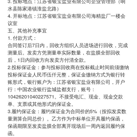
3. 投标地点：江苏省银宝盐业有限公司企业管理部（响
水县陈家港镇淮盐北路）
4. 开标地点：江苏省银宝盐业有限公司海精盐厂一楼会
议室
五、其他补充事宜
1. 付款方式：
合同签订后7日内，回收方组织人员进场进行回收，完成
测量后。发卖方凭测量单实际数量，在盐膜全部回收
后，1日内回收方向发卖方付清全款。
2.投标保证金：参与投标回收商在投标截止时间前须缴纳
投标保证金人民币伍仟元整，保证金缴纳方式为银行转
账形式，银行账户为：江苏省银宝盐业有限公司，开户
行：中国农业银行盐城盐都支行，账号：
10426201040227571。不接受电汇、现金、现金交款
单、支票或其他形式的保证金。
3.履约保证金：履约保证金为合同价的5%（按拟发卖数
量测算合同总价）。乙方作为中标单位开具履约保函，
保函期限至发卖盐膜全部离开现场后一周内返回履约保
函。