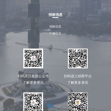
招标信息
招标信息
中标信息
扫码关注集团公众号
扫码进入招商平台
了解更多资讯
了解更多资讯