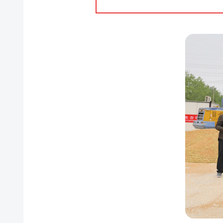
银
宝
盐
业
公
司
创
业
投
资
公
司
粮
油
集
团
公
司
储