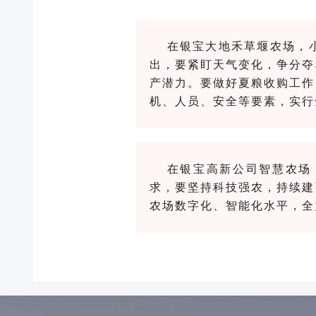
备
粮
在银宝大地禾草堰农场，
公
司
出，要紧盯天气变化，争分夺
建
产潜力。要做好夏粮收购工作
设
机、人员、安全等要素，实行
投
资
公
司
在
银宝高新公司
智慧农场
食
求，要坚持科技强农，持续建
品
农场数字化、智能化水平，全
科
技
公
司
资讯中心