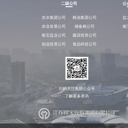
二级公司
公
银
宝
要
农水集团公司
粮油集团公司
盐
闻
农业发展公司
储备粮公司
银
通
银宝盐业公司
建设投资公司
知
创业投资公司
食品科技公司
公
告
基
层
动
态
扫码关注集团公众号
信息公开
了解更多资讯
集
团
简
介