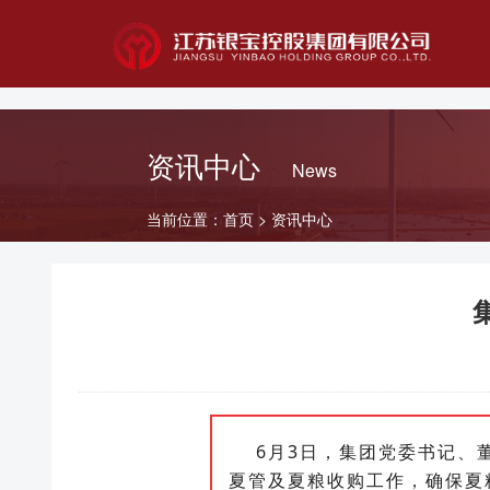
首页
二级公司
资讯中心
News
农
水
当前位置：
首页
>
资讯中心
集
团
公
司
农
业
发
展
公
6月3日，集团党委书记、
司
夏管及夏粮收购工作，确保夏