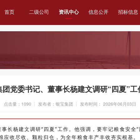
首页
二级公司
资讯中心
信息公开
招标信息
银宝要闻
集团简介
招标公告
通知公告
公司治理
中标公告
基层动态
组织架构
管理团队
集团党委书记、董事长杨建文调研“四夏”工
历史荣誉
点击量：1090 ┆ 发布者：银宝集团 ┆ 发布时间： 2026年06月03日
企业文化
董事长杨建文调研“四夏”工作。他强调，要牢记粮食安全
重大经营管理事项
粮应收尽收、
颗粒归仓，为全年粮食丰产丰收夯实根基。