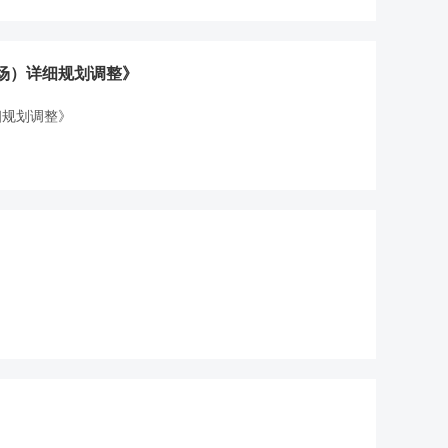
盐场）详细规划调整》
细规划调整》