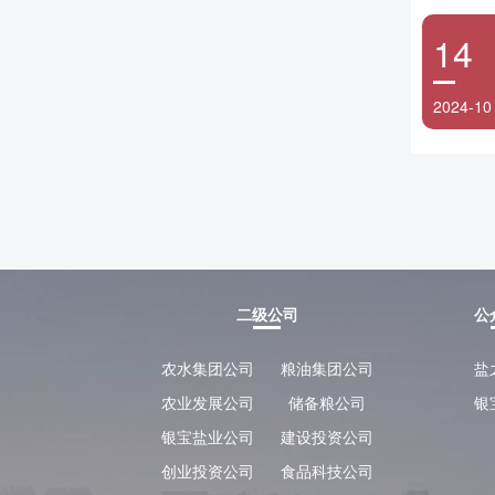
公
司
14
治
理
2024-10
组
织
架
构
管
理
团
队
二级公司
公
历
史
农水集团公司
粮油集团公司
盐
荣
农业发展公司
储备粮公司
银
誉
企
银宝盐业公司
建设投资公司
业
创业投资公司
食品科技公司
文