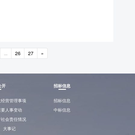
...
26
27
»
公开
招标信息
大经营管理事项
招标信息
重要人事变动
中标信息
行社会责任情况
大事记